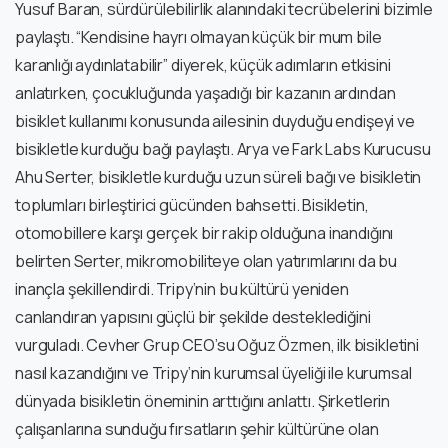
Yusuf Baran, sürdürülebilirlik alanındaki tecrübelerini bizimle
paylaştı. “Kendisine hayrı olmayan küçük bir mum bile
karanlığı aydınlatabilir” diyerek, küçük adımların etkisini
anlatırken, çocukluğunda yaşadığı bir kazanın ardından
bisiklet kullanımı konusunda ailesinin duyduğu endişeyi ve
bisikletle kurduğu bağı paylaştı. Arya ve Fark Labs Kurucusu
Ahu Serter, bisikletle kurduğu uzun süreli bağı ve bisikletin
toplumları birleştirici gücünden bahsetti. Bisikletin,
otomobillere karşı gerçek bir rakip olduğuna inandığını
belirten Serter, mikromobiliteye olan yatırımlarını da bu
inançla şekillendirdi. Tripy’nin bu kültürü yeniden
canlandıran yapısını güçlü bir şekilde desteklediğini
vurguladı. Cevher Grup CEO’su Oğuz Özmen, ilk bisikletini
nasıl kazandığını ve Tripy’nin kurumsal üyeliği ile kurumsal
dünyada bisikletin öneminin arttığını anlattı. Şirketlerin
çalışanlarına sunduğu fırsatların şehir kültürüne olan