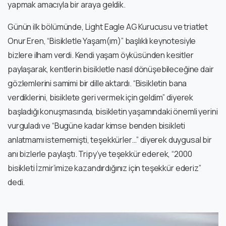
yapmak amacıyla bir araya geldik.
Günün ilk bölümünde, Light Eagle AG Kurucusu ve triatlet
Onur Eren, “Bisikletle Yaşam(ım)” başlıklı keynotesiyle
bizlere ilham verdi. Kendi yaşam öyküsünden kesitler
paylaşarak, kentlerin bisikletle nasıl dönüşebileceğine dair
gözlemlerini samimi bir dille aktardı. “Bisikletin bana
verdiklerini, bisiklete geri vermek için geldim” diyerek
başladığı konuşmasında, bisikletin yaşamındaki önemli yerini
vurguladı ve “Bugüne kadar kimse benden bisikleti
anlatmamı istememişti, teşekkürler…” diyerek duygusal bir
anı bizlerle paylaştı. Tripy’ye teşekkür ederek, “2000
bisikleti İzmir’imize kazandırdığınız için teşekkür ederiz”
dedi.