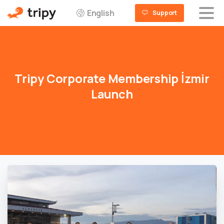
English
Support
Tripy
Corporate
Membership
İzmir
Launch