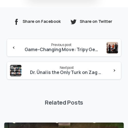
Share on Facebook
Share on Twitter
Continue
Previous post
Reading
Game-Changing Move: Tripy Gets Strategic Investment!
Next post
Dr. Ünal is the Only Turk on Zag Daily’s 100 Mobility Changemakers List
Related Posts