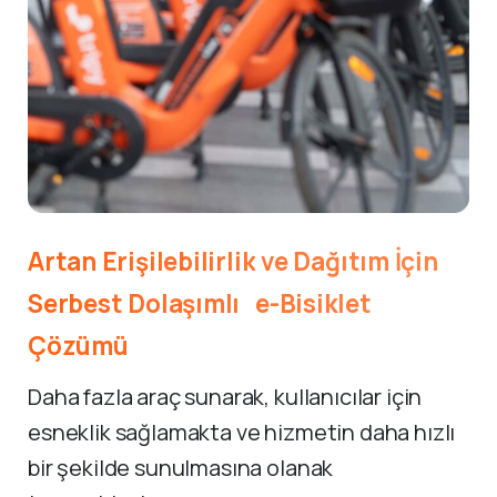
Artan
Erişilebilirlik
ve
Dağıtım
İçin
Serbest
Dolaşımlı e-Bisiklet
Çözümü
Daha fazla araç sunarak, kullanıcılar için
esneklik sağlamakta ve hizmetin daha hızlı
bir şekilde sunulmasına olanak