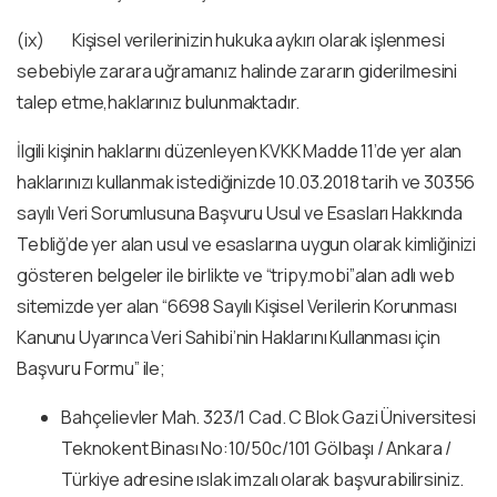
(ix) Kişisel verilerinizin hukuka aykırı olarak işlenmesi
sebebiyle zarara uğramanız halinde zararın giderilmesini
talep etme,haklarınız bulunmaktadır.
İlgili kişinin haklarını düzenleyen KVKK Madde 11’de yer alan
haklarınızı kullanmak istediğinizde 10.03.2018 tarih ve 30356
sayılı Veri Sorumlusuna Başvuru Usul ve Esasları Hakkında
Tebliğ’de yer alan usul ve esaslarına uygun olarak kimliğinizi
gösteren belgeler ile birlikte ve “tripy.mobi”alan adlı web
sitemizde yer alan “6698 Sayılı Kişisel Verilerin Korunması
Kanunu Uyarınca Veri Sahibi’nin Haklarını Kullanması için
Başvuru Formu” ile;
Bahçelievler Mah. 323/1 Cad. C Blok Gazi Üniversitesi
Teknokent Binası No:10/50c/101 Gölbaşı / Ankara /
Türkiye adresine ıslak imzalı olarak başvurabilirsiniz.