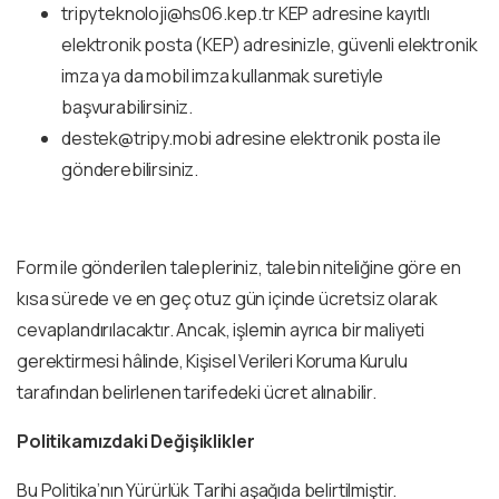
tripyteknoloji@hs06.kep.tr
KEP adresine kayıtlı
elektronik posta (KEP) adresinizle, güvenli elektronik
imza ya da mobil imza kullanmak suretiyle
başvurabilirsiniz.
destek@tripy.mobi
adresine elektronik posta ile
gönderebilirsiniz.
Form ile gönderilen talepleriniz, talebin niteliğine göre en
kısa sürede ve en geç otuz gün içinde ücretsiz olarak
cevaplandırılacaktır. Ancak, işlemin ayrıca bir maliyeti
gerektirmesi hâlinde, Kişisel Verileri Koruma Kurulu
tarafından belirlenen tarifedeki ücret alınabilir.
P
olitikamızdaki Değişiklikler
Bu Politika’nın Yürürlük Tarihi aşağıda belirtilmiştir.