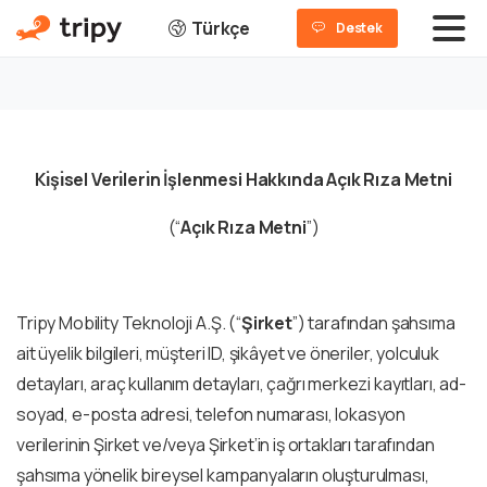
Türkçe
Destek
Kı̇şı̇sel Verı̇lerı̇n İşlenmesi Hakkında Açık Rıza Metni
(“
Açık Rıza Metni
”)
Tripy Mobility Teknoloji A.Ş. (“
Şirket
”) tarafından şahsıma
ait üyelik bilgileri, müşteri ID, şikâyet ve öneriler, yolculuk
detayları, araç kullanım detayları, çağrı merkezi kayıtları, ad-
soyad, e-posta adresi, telefon numarası, lokasyon
verilerinin Şirket ve/veya Şirket’in iş ortakları tarafından
şahsıma yönelik bireysel kampanyaların oluşturulması,