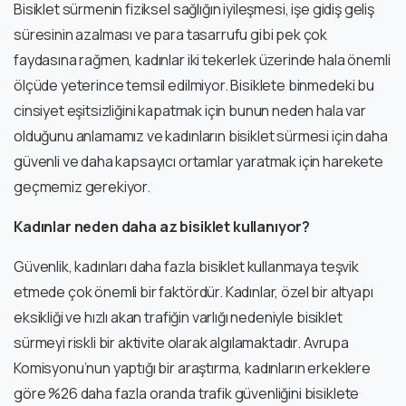
Bisiklet sürmenin fiziksel sağlığın iyileşmesi, işe gidiş geliş
süresinin azalması ve para tasarrufu gibi pek çok
faydasına rağmen, kadınlar iki tekerlek üzerinde hala önemli
ölçüde yeterince temsil edilmiyor. Bisiklete binmedeki bu
cinsiyet eşitsizliğini kapatmak için bunun neden hala var
olduğunu anlamamız ve kadınların bisiklet sürmesi için daha
güvenli ve daha kapsayıcı ortamlar yaratmak için harekete
geçmemiz gerekiyor.
Kadınlar neden daha az bisiklet kullanıyor?
Güvenlik, kadınları daha fazla bisiklet kullanmaya teşvik
etmede çok önemli bir faktördür. Kadınlar, özel bir altyapı
eksikliği ve hızlı akan trafiğin varlığı nedeniyle bisiklet
sürmeyi riskli bir aktivite olarak algılamaktadır. Avrupa
Komisyonu’nun yaptığı bir araştırma, kadınların erkeklere
göre %26 daha fazla oranda trafik güvenliğini bisiklete