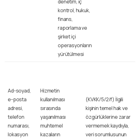
denetim, iç
kontrol, hukuk,
finans,
raporlama ve
şirket içi
operasyonların
yürütülmesi
Ad-soyad,
Hizmetin
e-posta
kullanılması
(KVKK/5/2/f) İlgili
adresi,
sırasında
kişinin temel hak ve
telefon
yaşanılması
özgürlüklerine zarar
numarası,
muhtemel
vermemek kaydıyla,
lokasyon
kazaların
veri sorumlusunun