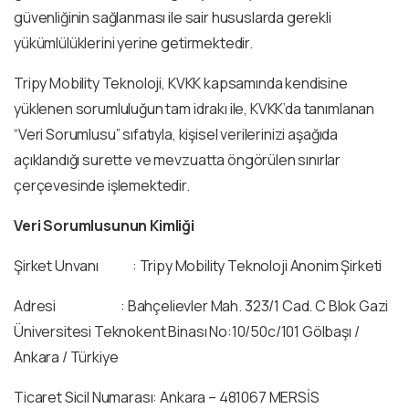
güvenliğinin sağlanması ile sair hususlarda gerekli
yükümlülüklerini yerine getirmektedir.
Tripy Mobility Teknoloji, KVKK kapsamında kendisine
yüklenen sorumluluğun tam idrakı ile, KVKK’da tanımlanan
“Veri Sorumlusu” sıfatıyla, kişisel verilerinizi aşağıda
açıklandığı surette ve mevzuatta öngörülen sınırlar
çerçevesinde işlemektedir.
Veri Sorumlusunun Kimliği
Şirket Unvanı : Tripy Mobility Teknoloji Anonim Şirketi
Adresi : Bahçelievler Mah. 323/1 Cad. C Blok Gazi
Üniversitesi Teknokent Binası No:10/50c/101 Gölbaşı /
Ankara / Türkiye
Ticaret Sicil Numarası: Ankara – 481067 MERSİS