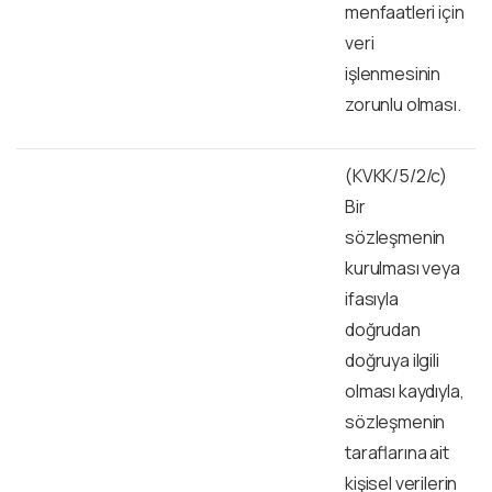
menfaatleri için
veri
işlenmesinin
zorunlu olması.
(KVKK/5/2/c)
Bir
sözleşmenin
kurulması veya
ifasıyla
doğrudan
doğruya ilgili
olması kaydıyla,
sözleşmenin
taraflarına ait
kişisel verilerin