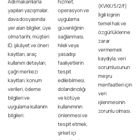
Adli makamlarla
hizmet,
(KVKK/5/2/f)
yapılan yazışmalar,
operasyon ve
İlgili kişinin
dava dosyasında
uygulama
temel hak ve
yer alan bilgiler, üye
güvenliğinin
özgürlüklerine
olma tarihi, müşteri
sağlanması,
zarar
ID, şikâyet ve öneri
hileli veya
vermemek
kayıtları, araç
yasadışı
kaydıyla, veri
kullanım detayları,
faaliyetlerin
sorumlusunun
çağrı merkezi
tespit
meşru
kayıtları, konum
edilebilmesi,
menfaatleri için
verileri, ödeme
dolandırıcılığı
veri
bilgileri ve
ve kötüye
işlenmesinin
uygulama kullanım
kullanımının
zorunlu olması.
bilgileri.
önlenmesi ve
tespit etmek,
şirket içi