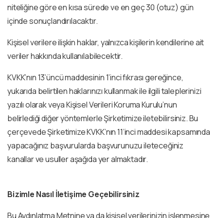
niteliğine göre en kısa sürede ve en geç 30 (otuz) gün
içinde sonuçlandırılacaktır.
Kişisel verilere ilişkin haklar, yalnızca kişilerin kendilerine ait
veriler hakkında kullanılabilecektir.
KVKK’nın 13’üncü maddesinin 1’inci fıkrası gereğince,
yukarıda belirtilen haklarınızı kullanmak ile ilgili taleplerinizi
yazılı olarak veya Kişisel Verileri Koruma Kurulu’nun
belirlediği diğer yöntemlerle Şirketimize iletebilirsiniz. Bu
çerçevede Şirketimize KVKK’nın 11’inci maddesi kapsamında
yapacağınız başvurularda başvurunuzu ileteceğiniz
kanallar ve usuller aşağıda yer almaktadır.
Bizimle Nasıl İletişime Geçebilirsiniz
Bu Aydınlatma Metnine ya da kişisel verilerinizin işlenmesine