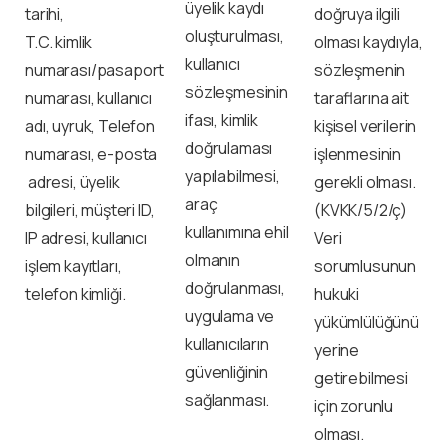
üyelik kaydı
tarihi,
doğruya ilgili
oluşturulması,
T.C. kimlik
olması kaydıyla,
kullanıcı
numarası/pasaport
sözleşmenin
sözleşmesinin
numarası, kullanıcı
taraflarına ait
ifası, kimlik
adı, uyruk, Telefon
kişisel verilerin
doğrulaması
numarası, e-posta
işlenmesinin
yapılabilmesi,
adresi, üyelik
gerekli olması.
araç
bilgileri, müşteri ID,
(KVKK/5/2/ç)
kullanımına ehil
IP adresi, kullanıcı
Veri
olmanın
işlem kayıtları,
sorumlusunun
doğrulanması,
telefon kimliği.
hukuki
uygulama ve
yükümlülüğünü
kullanıcıların
yerine
güvenliğinin
getirebilmesi
sağlanması.
için zorunlu
olması.