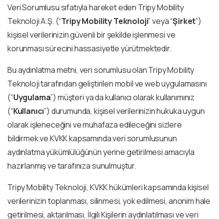
Veri Sorumlusu sıfatıyla hareket eden Tripy Mobility
Teknoloji A.Ş. (“
Tripy Mobility Teknoloji
” veya “
Şirket
”)
kişisel verilerinizin güvenli bir şekilde işlenmesi ve
korunması sürecini hassasiyetle yürütmektedir.
Bu aydınlatma metni, veri sorumlusu olan Tripy Mobility
Teknoloji tarafından geliştirilen mobil ve web uygulamasını
(“
Uygulama
”) müşteri ya da kullanıcı olarak kullanımınız
(“
Kullanıcı
”) durumunda, kişisel verilerinizin hukuka uygun
olarak işleneceğini ve muhafaza edileceğini sizlere
bildirmek ve KVKK kapsamında veri sorumlusunun
aydınlatma yükümlülüğünün yerine getirilmesi amacıyla
hazırlanmış ve tarafınıza sunulmuştur.
Tripy Mobility Teknoloji, KVKK hükümleri kapsamında kişisel
verilerinizin toplanması, silinmesi, yok edilmesi, anonim hale
getirilmesi, aktarılması, İlgili Kişilerin aydınlatılması ve veri