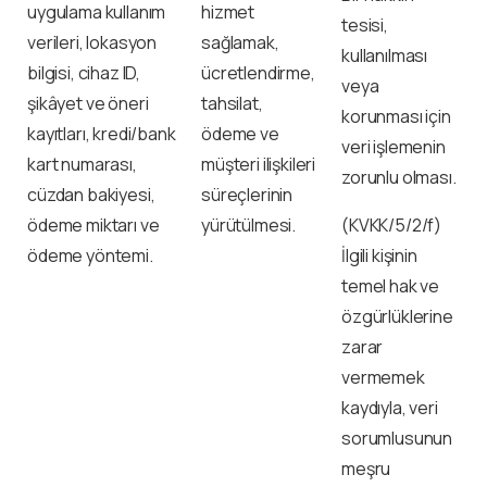
uygulama kullanım
hizmet
tesisi,
verileri, lokasyon
sağlamak,
kullanılması
bilgisi, cihaz ID,
ücretlendirme,
veya
şikâyet ve öneri
tahsilat,
korunması için
kayıtları, kredi/bank
ödeme ve
veri işlemenin
kart numarası,
müşteri ilişkileri
zorunlu olması.
cüzdan bakiyesi,
süreçlerinin
ödeme miktarı ve
yürütülmesi.
(KVKK/5/2/f)
ödeme yöntemi.
İlgili kişinin
temel hak ve
özgürlüklerine
zarar
vermemek
kaydıyla, veri
sorumlusunun
meşru