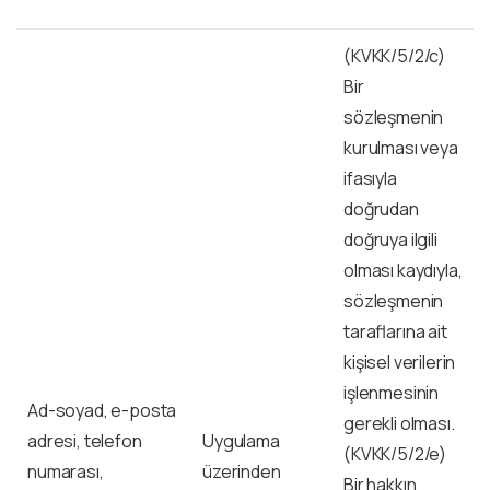
(KVKK/5/2/c)
Bir
sözleşmenin
kurulması veya
ifasıyla
doğrudan
doğruya ilgili
olması kaydıyla,
sözleşmenin
taraflarına ait
kişisel verilerin
işlenmesinin
Ad-soyad, e-posta
gerekli olması.
adresi, telefon
Uygulama
(KVKK/5/2/e)
numarası,
üzerinden
Bir hakkın