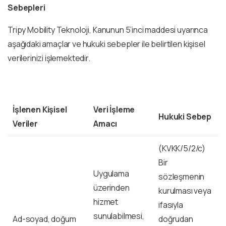
Sebepleri
Tripy Mobility Teknoloji, Kanunun 5’inci maddesi uyarınca
aşağıdaki amaçlar ve hukuki sebepler ile belirtilen kişisel
verilerinizi işlemektedir.
İşlenen Kişisel
Veri İşleme
Hukuki Sebep
Veriler
Amacı
(KVKK/5/2/c)
Bir
Uygulama
sözleşmenin
üzerinden
kurulması veya
hizmet
ifasıyla
sunulabilmesi,
Ad-soyad, doğum
doğrudan