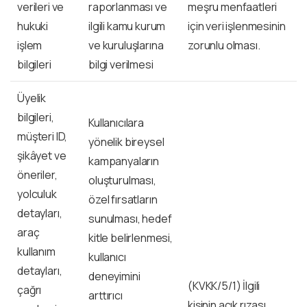
verileri ve
raporlanması ve
meşru menfaatleri
hukuki
ilgili kamu kurum
için veri işlenmesinin
işlem
ve kuruluşlarına
zorunlu olması.
bilgileri
bilgi verilmesi
Üyelik
bilgileri,
Kullanıcılara
müşteri ID,
yönelik bireysel
şikâyet ve
kampanyaların
öneriler,
oluşturulması,
yolculuk
özel fırsatların
detayları,
sunulması, hedef
araç
kitle belirlenmesi,
kullanım
kullanıcı
detayları,
deneyimini
(KVKK/5/1) İlgili
çağrı
arttırıcı
kişinin açık rızası