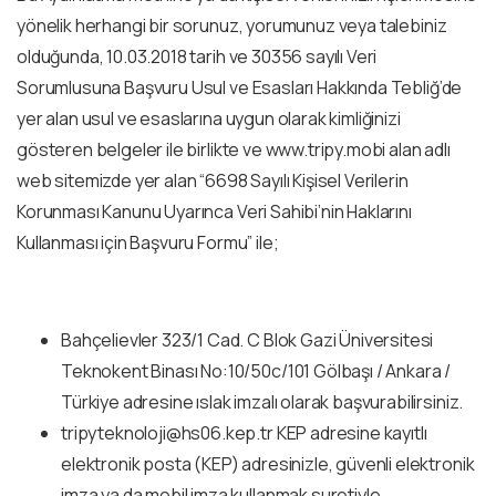
yönelik herhangi bir sorunuz, yorumunuz veya talebiniz
olduğunda, 10.03.2018 tarih ve 30356 sayılı Veri
Sorumlusuna Başvuru Usul ve Esasları Hakkında Tebliğ’de
yer alan usul ve esaslarına uygun olarak kimliğinizi
gösteren belgeler ile birlikte ve www.tripy.mobi alan adlı
web sitemizde yer alan “6698 Sayılı Kişisel Verilerin
Korunması Kanunu Uyarınca Veri Sahibi’nin Haklarını
Kullanması için Başvuru Formu” ile;
Bahçelievler 323/1 Cad. C Blok Gazi Üniversitesi
Teknokent Binası No:10/50c/101 Gölbaşı / Ankara /
Türkiye adresine ıslak imzalı olarak başvurabilirsiniz.
tripyteknoloji@hs06.kep.tr
KEP adresine kayıtlı
elektronik posta (KEP) adresinizle, güvenli elektronik
imza ya da mobil imza kullanmak suretiyle