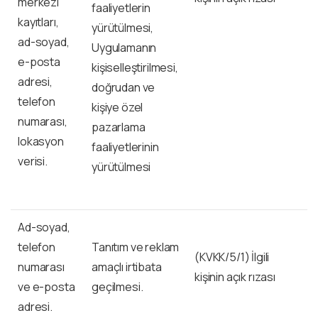
merkezi
faaliyetlerin
kayıtları,
yürütülmesi,
ad-soyad,
Uygulamanın
e-posta
kişiselleştirilmesi,
adresi,
doğrudan ve
telefon
kişiye özel
numarası,
pazarlama
lokasyon
faaliyetlerinin
verisi.
yürütülmesi
Ad-soyad,
telefon
Tanıtım ve reklam
(KVKK/5/1) İlgili
numarası
amaçlı irtibata
kişinin açık rızası
ve e-posta
geçilmesi.
adresi.