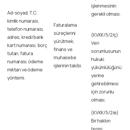
işlenmesinin
Ad-soyad, T.C.
gerekli olması.
kimlik numarası,
Faturalama
telefon numarası,
süreçlerini
(KVKK/5/2/ç)
adres, kredi/bank
yürütmek,
Veri
kart numarası, borç
finans ve
sorumlusunun
tutarı, fatura
muhasebe
hukuki
numarası, ödeme
işlerinin takibi.
yükümlülüğünü
miktarı ve ödeme
yerine
yöntemi.
getirebilmesi
için zorunlu
olması.
(KVKK/5/2/e)
Bir hakkın
tesisi,